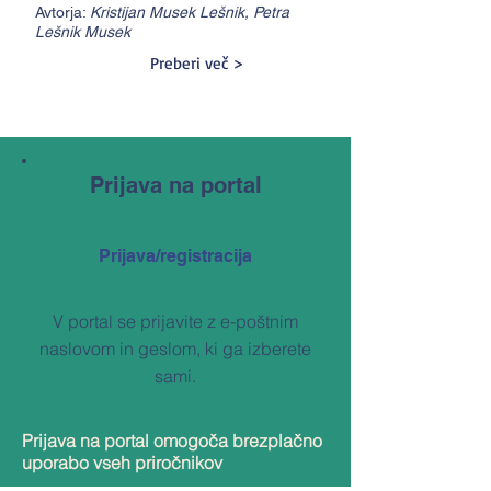
Avtorja:
Kristijan Musek Lešnik, Petra
Lešnik Musek
Preberi več >
Prijava na portal
Prijava/registracija
V portal se prijavite z e-poštnim
naslovom in geslom, ki ga izberete
sami.
Prijava na portal omogoča brezplačno
uporabo vseh priročnikov