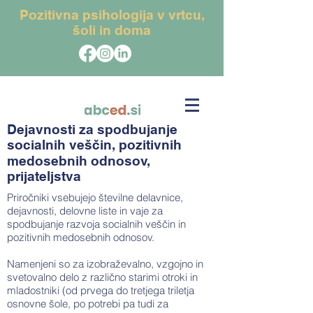
Pozitivna psihologija v vrtcu,
šoli in doma
Dejavnosti za spodbujanje
socialnih veščin, pozitivnih
medosebnih odnosov,
prijateljstva
Priročniki vsebujejo številne delavnice,
dejavnosti, delovne liste in vaje za
spodbujanje razvoja socialnih veščin in
pozitivnih medosebnih odnosov.
Namenjeni so za izobraževalno, vzgojno in
svetovalno delo z različno starimi otroki in
mladostniki (od prvega do tretjega triletja
osnovne šole, po potrebi pa tudi za