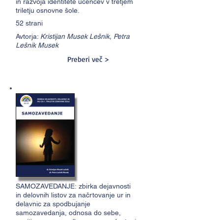
in razvoja identitete učencev v tretjem
triletju osnovne šole.
52 strani
Avtorja:
Kristijan Musek Lešnik, Petra
Lešnik Musek
Preberi več >
SAMOZAVEDANJE: zbirka dejavnosti
in delovnih listov za načrtovanje ur in
delavnic za spodbujanje
samozavedanja, odnosa do sebe,