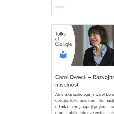
vpliva na način, kako razmišljamo
doživljamo svet.
Carol Dweck – Razvojn
miselnost
Ameriška psihologinja Carol Dw
opisuje, kako povratne informacije
od mladih nog naprej prejemamo
drugih, oblikujejo dve vrsti miseln