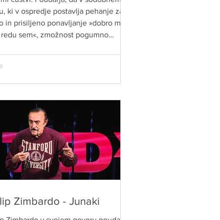
u, ki v ospredje postavlja pehanje za
o in prisiljeno ponavljanje »dobro mi
v redu sem«, zmožnost pogumno
oznati, sprejeti in se zavestno soočiti
prijetnimi čustvi, ena od
omembnejših življenjskih veščin.
lip Zimbardo - Junaki
ip Zimbardo v svojem govoru poudari,