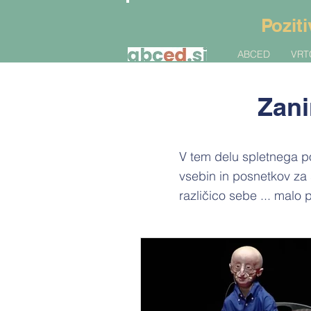
Poziti
ABCED
VRT
Zani
V tem delu spletnega po
vsebin in posnetkov za s
različico sebe ... malo