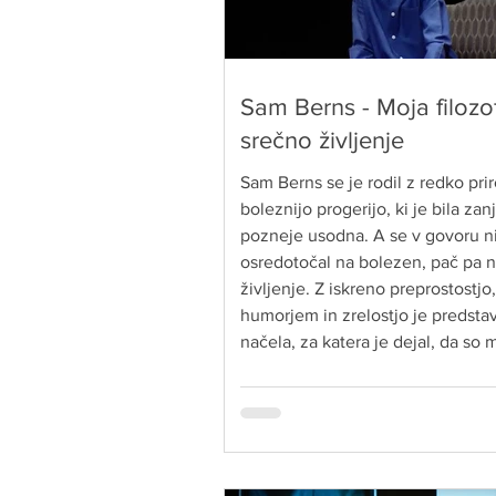
Sam Berns - Moja filozof
srečno življenje
Sam Berns se je rodil z redko pri
boleznijo progerijo, ki je bila zanj
pozneje usodna. A se v govoru n
osredotočal na bolezen, pač pa 
življenje. Z iskreno preprostostjo,
humorjem in zrelostjo je predstavi
načela, za katera je dejal, da so 
pomagala živeti srečno kljub tež
okoliščinam.