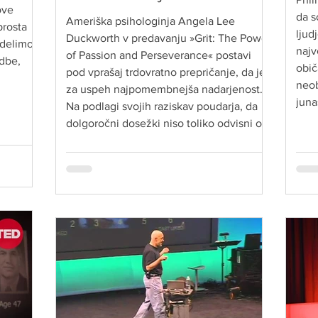
ove
da s
Ameriška psihologinja Angela Lee
prosta
ljud
Duckworth v predavanju »Grit: The Power
 delimo
najv
of Passion and Perseverance« postavi
odbe,
obič
pod vprašaj trdovratno prepričanje, da je
neob
za uspeh najpomembnejša nadarjenost.
juna
Na podlagi svojih raziskav poudarja, da
gre 
dolgoročni dosežki niso toliko odvisni od
nadarjenosti kot od kombinacije strasti in
vztrajnosti pri uresničevanju dolgoročnih
ciljev v življenju in karieri. Njeno
sporočilo je preprosto: ne odloča to, kako
hitro napredujemo, temveč ali in kako
vztraj