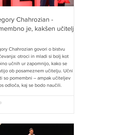
egory Chahrozian -
embno je, kakšen učitelj
ory Chahrozian govori o bistvu
evanja: otroci in mladi si bolj kot
ino učnih ur zapomnijo, kako se
tijo ob posameznem učitelju. Učni
ti so pomembni – ampak učiteljev
s odloča, kaj se bodo naučili.