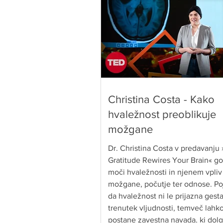
Christina Costa - Kako
hvaležnost preoblikuje
možgane
Dr. Christina Costa v predavanju »How
Gratitude Rewires Your Brain« govori o
moči hvaležnosti in njenem vpliv
možgane, počutje ter odnose. Po
da hvaležnost ni le prijazna gesta
trenutek vljudnosti, temveč lahk
postane zavestna navada, ki dol