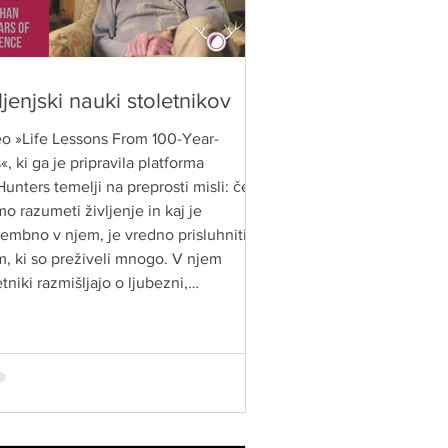
ljenjski nauki stoletnikov
o »Life Lessons From 100-Year-
«, ki ga je pripravila platforma
Hunters temelji na preprosti misli: če
mo razumeti življenje in kaj je
mbno v njem, je vredno prisluhniti
im, ki so preživeli mnogo. V njem
etniki razmišljajo o ljubezni,
lovanjih, sreči, delu, odnosih, smislu
e marsičem.