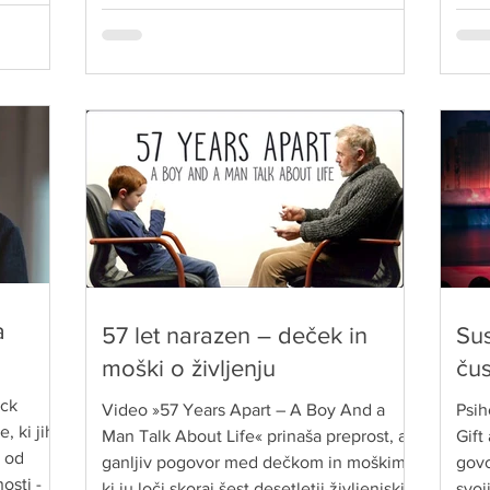
stra
sistem, kot ga poznamo danes, res
 in
ustreza otrokom 21. stoletja.
a
57 let narazen – deček in
Sus
moški o življenju
ču
eck
Video »57 Years Apart – A Boy And a
Psih
, ki jih
Man Talk About Life« prinaša preprost, a
Gift
 od
ganljiv pogovor med dečkom in moškim,
govo
osti -
ki ju loči skoraj šest desetletij življenjskih
svoj