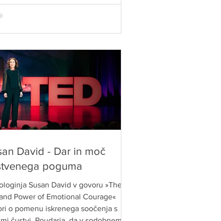
hove, želje in izzive.
an David - Dar in moč
stvenega poguma
ologinja Susan David v govoru »The
 and Power of Emotional Courage«
ri o pomenu iskrenega soočenja s
imi čustvi. Poudarja, da v sodobnem