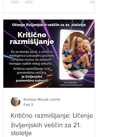
pomagajo krepiti samozaupanje,
potrpežljivost in samozavest.
Kristijan Musek Lešnik
Feb 3
Kritično razmišljanje: Učenje
življenjskih veščin za 21.
stoletje