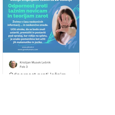
Kristijan Musek Lešnik
Feb 3
Odpornost proti lažnim
novicam in teorijam zarot:
Učenje življenjskih veščin za
21. stoletje
Od družbenih omrežij do videov, iger in
spletnih razprav so danes mladi nenehno
izpostavljeni nepregledni množici sporočil