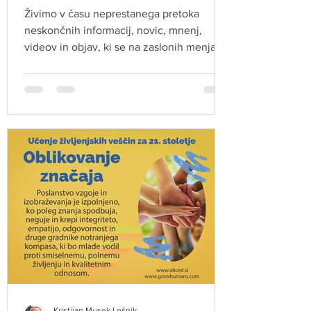
Živimo v času neprestanega pretoka
neskončnih informacij, novic, mnenj,
videov in objav, ki se na zaslonih menjajo
vsakih nekaj sekund. Za otroke in mlade,
ki odraščajo v tem svetu, kritično mišljenje
ni le ena od življenjskih veščin – je
preprosto nujnost.
Kristijan Musek Lešnik