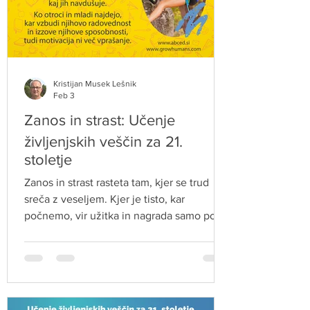
Kristijan Musek Lešnik
Feb 3
Zanos in strast: Učenje
življenjskih veščin za 21.
stoletje
Zanos in strast rasteta tam, kjer se trud
sreča z veseljem. Kjer je tisto, kar
počnemo, vir užitka in nagrada samo po
sebi. V šolah, kjer otroci in mladi doživljajo
te občutke, učenje ni le nujno zlo, pač pa
lahko postane pomemben vir veselja in
zadovoljstva.