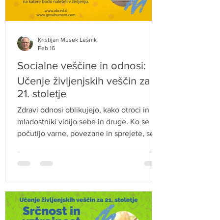
Kristijan Musek Lešnik
Feb 16
Socialne veščine in odnosi:
Učenje življenjskih veščin za
21. stoletje
Zdravi odnosi oblikujejo, kako otroci in
mladostniki vidijo sebe in druge. Ko se
počutijo varne, povezane in sprejete, se
razvijata in krepita njihova samozavest in
radovednost — s tem pa se postavljajo
temelji za uspešno krmarjenje med izzivi,
na katere bod naleteli pozneje v življenju.