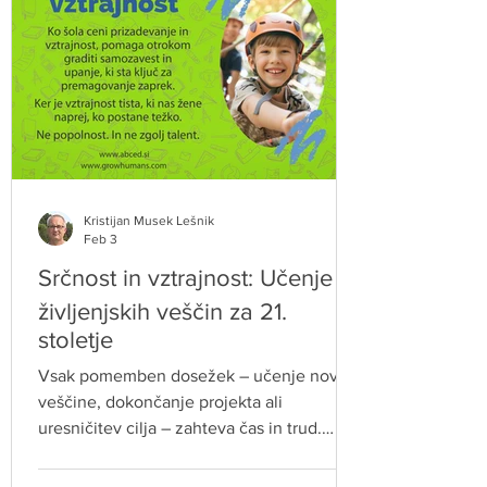
Kristijan Musek Lešnik
Feb 3
Srčnost in vztrajnost: Učenje
življenjskih veščin za 21.
stoletje
Vsak pomemben dosežek – učenje nove
veščine, dokončanje projekta ali
uresničitev cilja – zahteva čas in trud.
Šole, ki spodbujajo prizadevnost in
vztrajnost, otrokom in mladostnikom