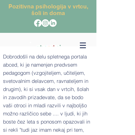
Pozitivna psihologija v vrtcu,
šoli in doma
Dobrodošli na delu spletnega portala
abced, ki je namenjen predvsem
pedagogom (vzgojiteljem, učiteljem,
svetovalnim delavcem, ravnateljem in
drugim), ki si vsak dan v vrtcih, šolah
in zavodih prizadevate, da se bodo
vaši otroci in mladi razvili v najboljšo
možno različico sebe .... v ljudi, ki jih
boste čez leta s ponosom opazovali in
si rekli "tudi jaz imam nekaj pri tem,