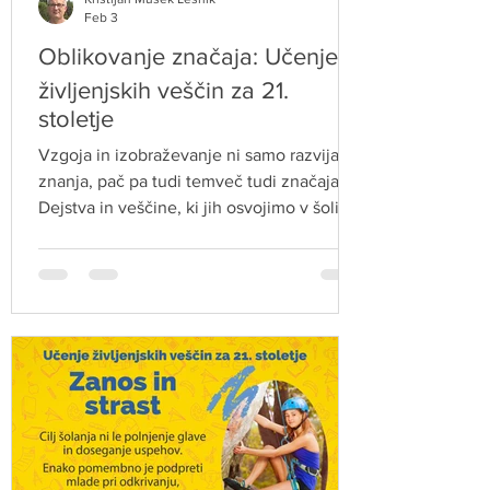
Feb 3
Oblikovanje značaja: Učenje
življenjskih veščin za 21.
stoletje
Vzgoja in izobraževanje ni samo razvijanje
znanja, pač pa tudi temveč tudi značaja.
Dejstva in veščine, ki jih osvojimo v šoli,
nas pripravljajo na delo na različnih
področjih, značaj pa nas pripravlja na
življenje. Vzgoja za značaj mladim
pomaga razvijati integriteto, empatijo,
odgovornost, pogum ter druge pomembne
vrline in vrednote, ki usmerjajo, kako bodo
živeli ter kakšen odnos bodo imeli do ljudi
in sveta.