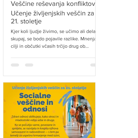
Veščine reševanja konfliktov:
Učenje življenjskih veščin za
21. stoletje
Kjer koli ljudje živimo, se učimo ali delamo
skupaj, se bodo pojavile razlike. Mnenja,
cilji in občutki včasih trčijo drug ob
drugega. Kar je povsem normalno.
Nesporazumi in konflikti sami po sebi niso
niti slabi niti dobri. Dobre ali pa slabe so
njihove posledice. Zato je pomembno,
kako se odzovemo nanje. Učenje veščin
reševanja konfliktov otrokom in mladim
pomaga, da se naučijo poslušati, spoštljivo
izražati čustva ter iskati rešitve, ki ohranijo
tako odnose z drugimi kot s