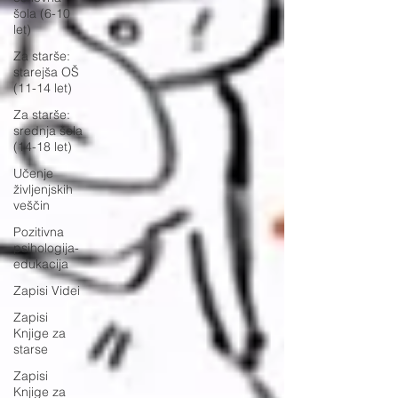
šola (6-10
let)
Za starše:
starejša OŠ
(11-14 let)
Za starše:
srednja šola
(14-18 let)
Učenje
življenjskih
veščin
Pozitivna
psihologija-
edukacija
Zapisi Videi
Zapisi
Knjige za
starse
Zapisi
Knjige za