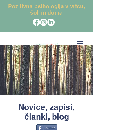
Pozitivna psihologija v vrtcu,
šoli in doma
Novice, zapisi,
članki, blog
Share