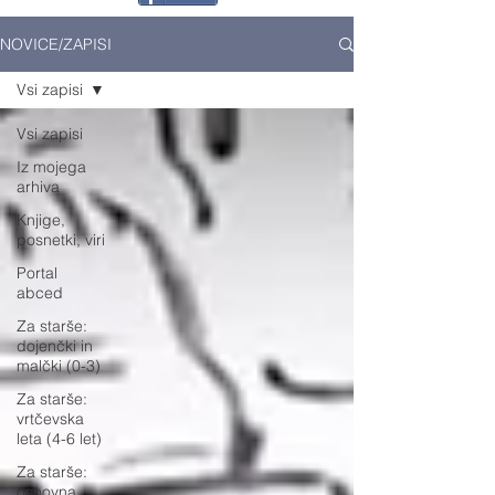
NOVICE/ZAPISI
Vsi zapisi
Vsi zapisi
Iz mojega
arhiva
Knjige,
posnetki, viri
Portal
abced
Za starše:
dojenčki in
malčki (0-3)
Za starše:
vrtčevska
leta (4-6 let)
Za starše:
osnovna