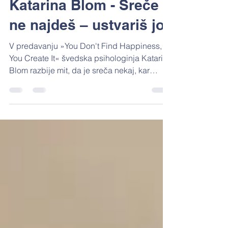
Kristijan Musek Lešnik
Feb 1
Branje traja 2 min
Katarina Blom - Sreče
ne najdeš – ustvariš jo
V predavanju »You Don't Find Happiness,
You Create It« švedska psihologinja Katarina
Blom razbije mit, da je sreča nekaj, kar
bomo nekega lepega dne našli, če si bomo
le dovolj prizadevali. Poudarja, da sreča ni
cilj na koncu poti, temveč proces, ki ga
soustvarjamo vsak dan s svojimi dejanji,
odnosi in odločitvami.