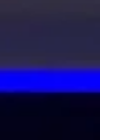
okoliščinam.