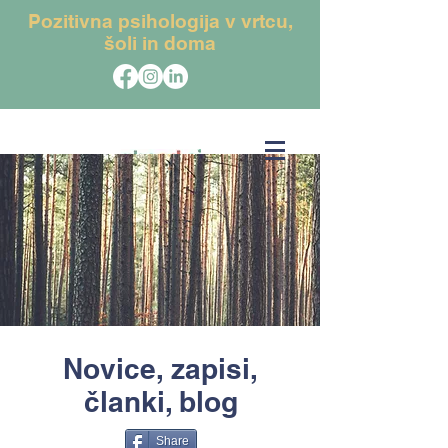
Pozitivna psihologija v vrtcu,
šoli in doma
Novice, zapisi,
članki, blog
Share