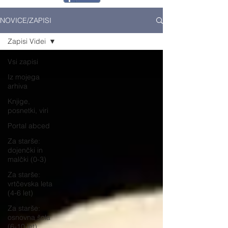
NOVICE/ZAPISI
Zapisi Videi
Vsi zapisi
Iz mojega
arhiva
Knjige,
posnetki, viri
Portal abced
Za starše:
dojenčki in
malčki (0-3)
Za starše:
vrtčevska leta
(4-6 let)
Za starše:
osnovna šola
(6-10 let)