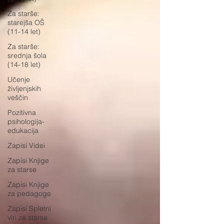
Za starše:
starejša OŠ
(11-14 let)
Za starše:
srednja šola
(14-18 let)
Učenje
življenjskih
veščin
Pozitivna
psihologija-
edukacija
Zapisi Videi
Zapisi Knjige
za starse
Zapisi Knjige
za pedagoge
Zapisi Spletni
viri za starse