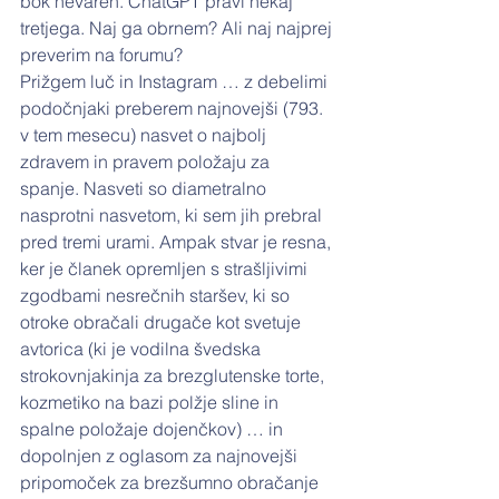
bok nevaren. ChatGPT pravi nekaj 
tretjega. Naj ga obrnem? Ali naj najprej 
preverim na forumu?
Prižgem luč in Instagram … z debelimi 
podočnjaki preberem najnovejši (793. 
v tem mesecu) nasvet o najbolj 
zdravem in pravem položaju za 
spanje. Nasveti so diametralno 
nasprotni nasvetom, ki sem jih prebral 
pred tremi urami. Ampak stvar je resna, 
ker je članek opremljen s strašljivimi 
zgodbami nesrečnih staršev, ki so 
otroke obračali drugače kot svetuje 
avtorica (ki je vodilna švedska 
strokovnjakinja za brezglutenske torte, 
kozmetiko na bazi polžje sline in 
spalne položaje dojenčkov) … in 
dopolnjen z oglasom za najnovejši 
pripomoček za brezšumno obračanje 