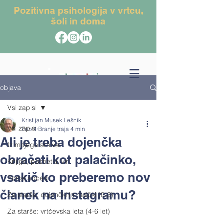
Pozitivna psihologija v vrtcu,
šoli in doma
objava
Vsi zapisi
Kristijan Musek Lešnik
Vsi zapisi
Feb 4
Branje traja 4 min
Ali je treba dojenčka
Iz mojega arhiva
obračati kot palačinko,
Knjige, posnetki, viri
vsakič ko preberemo nov
Portal abced
članek na Instagramu?
Za starše: dojenčki in malčki (0-3)
Za starše: vrtčevska leta (4-6 let)