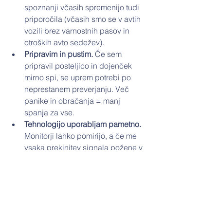
spoznanji včasih spremenijo tudi 
priporočila (včasih smo se v avtih 
vozili brez varnostnih pasov in 
otroških avto sedežev).
Pripravim in pustim. 
Če sem 
pripravil posteljico in dojenček 
mirno spi, se uprem potrebi po 
neprestanem preverjanju. Več 
panike in obračanja = manj 
spanja za vse.
Tehnologijo uporabljam pametno. 
Monitorji lahko pomirijo, a če me 
vsaka prekinitev signala požene v 
paniko, to ni to. Pripomočki naj 
pomagajo — ne spravljajo v stres. 
(In še nekaj: ne velja za vsako 
napravo, na kateri piše, da je 
pametna, da jo je pametno imeti 
pri sebi.)