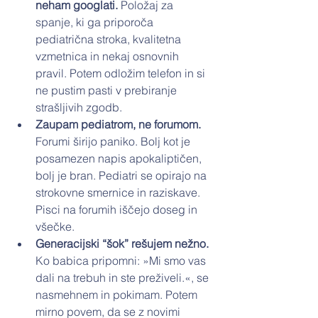
neham googlati. 
Položaj za 
spanje, ki ga priporoča 
pediatrična stroka, kvalitetna 
vzmetnica in nekaj osnovnih 
pravil. Potem odložim telefon in si 
ne pustim pasti v prebiranje 
strašljivih zgodb.
Zaupam pediatrom, ne forumom. 
Forumi širijo paniko. Bolj kot je 
posamezen napis apokaliptičen, 
bolj je bran. Pediatri se opirajo na 
strokovne smernice in raziskave. 
Pisci na forumih iščejo doseg in 
všečke.
Generacijski “šok” rešujem nežno. 
Ko babica pripomni: »Mi smo vas 
dali na trebuh in ste preživeli.«, se 
nasmehnem in pokimam. Potem 
mirno povem, da se z novimi 