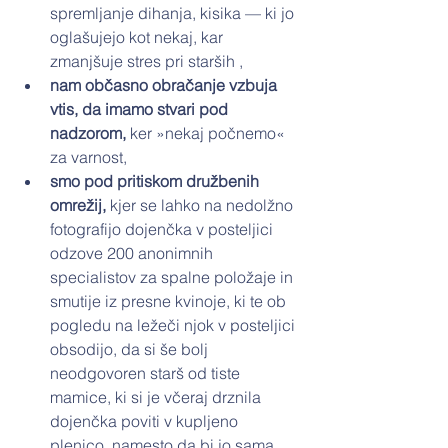
spremljanje dihanja, kisika — ki jo 
oglašujejo kot nekaj, kar 
zmanjšuje stres pri starših ,
nam občasno obračanje vzbuja 
vtis, da imamo stvari pod 
nadzorom, 
ker »nekaj počnemo« 
za varnost,
smo pod pritiskom družbenih 
omrežij,
 kjer se lahko na nedolžno 
fotografijo dojenčka v posteljici 
odzove 200 anonimnih 
specialistov za spalne položaje in 
smutije iz presne kvinoje, ki te ob 
pogledu na ležeči njok v posteljici 
obsodijo, da si še bolj 
neodgovoren starš od tiste 
mamice, ki si je včeraj drznila 
dojenčka poviti v kupljeno 
plenico, namesto da bi jo sama 