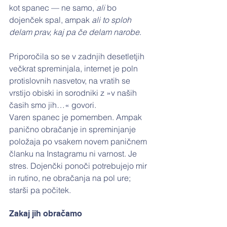
kot spanec — ne samo, 
ali
 bo 
dojenček spal, ampak 
ali to sploh 
delam prav, kaj pa če delam narobe
.
Priporočila so se v zadnjih desetletjih 
večkrat spreminjala, internet je poln 
protislovnih nasvetov, na vratih se 
vrstijo obiski in sorodniki z »v naših 
časih smo jih…« govori.
Varen spanec je pomemben. Ampak 
panično obračanje in spreminjanje 
položaja po vsakem novem paničnem 
članku na Instagramu ni varnost. Je 
stres. Dojenčki ponoči potrebujejo mir 
in rutino, ne obračanja na pol ure; 
starši pa počitek.
Zakaj jih obračamo