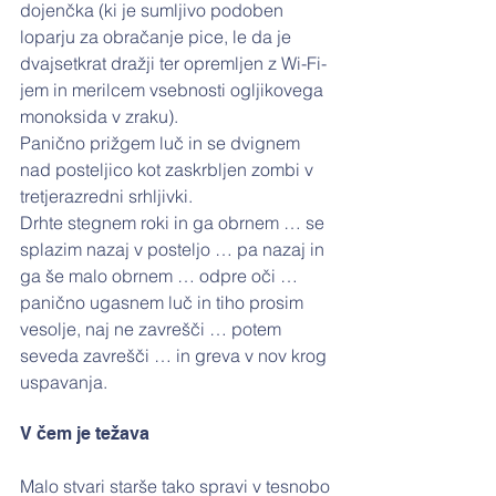
dojenčka (ki je sumljivo podoben 
loparju za obračanje pice, le da je 
dvajsetkrat dražji ter opremljen z Wi-Fi-
jem in merilcem vsebnosti ogljikovega 
monoksida v zraku).
Panično prižgem luč in se dvignem 
nad posteljico kot zaskrbljen zombi v 
tretjerazredni srhljivki.
Drhte stegnem roki in ga obrnem … se 
splazim nazaj v posteljo … pa nazaj in 
ga še malo obrnem … odpre oči … 
panično ugasnem luč in tiho prosim 
vesolje, naj ne zavrešči … potem 
seveda zavrešči … in greva v nov krog 
uspavanja. 
V čem je težava
Malo stvari starše tako spravi v tesnobo 