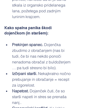
stkala iz organsko pridelanega 
lana, požetega pod zadnjim 
luninim krajcem.
Kako spalna panika škodi 
dojenčkom (in staršem):
Prekinjen spanec.
 Dojenčka 
zbudimo z obračanjem (nas bi 
tudi, če bi nas nekdo ponoči 
nenadoma obračal z buldožerjem 
… pa tudi stresno bi bilo).
Izčrpani starši.
 Nekajkratno nočno 
prebujanje in obračanje = recept 
za izgorelost.
Napetost.
 Dojenček čuti, če so 
starši napeti in stres se prenaša 
nanj..