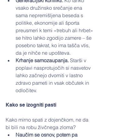
Generacijski konflikti.
 Ko lahko 
vsako družinsko srečanje ena 
sama nepremišljena beseda s 
politike, ekonomije ali športa 
preusmeri k temi »trebuh ali hrbet« 
se hitro lahko zgodijo zamere – še 
posebno takrat, ko ima tašča vtis, 
da je nihče ne upošteva.
Krhanje samozaupanja.
 Starši v 
poplavi nasprotujočih si nasvetov 
lahko začnejo dvomiti v lastno 
zdravo pameti in vsak občutek in 
odločitev.
Kako se izogniti pasti
Kako mirno spati z dojenčkom, ne da 
bi bili na robu živčnega zloma?
Naučim se osnov, potem pa 