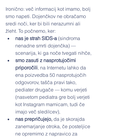
Ironično: več informacij kot imamo, bolj 
smo napeti. Dojenčkov ne obračamo 
sredi noči, ker bi bili nerazumni ali 
žleht. To počnemo, ker:
nas je strah SIDS-a
 (sindroma 
nenadne smrti dojenčka) — 
scenarija, ki ga noče tvegati nihče,
smo zasuti z nasprotujočimi 
priporočili
, na Internetu lahko da 
ena poizvedba 50 nasprotujočih 
odgovorov, tašča pravi tako, 
pediater drugače — komu verjeti 
(nasvetom pediatra gre bolj verjeti 
kot Instagram mamicam, tudi če 
imajo več sledilcev),
nas prepričujejo, 
da je skorajda 
zanemarjanje otroka, če posteljice 
ne opremimo z napravico za 