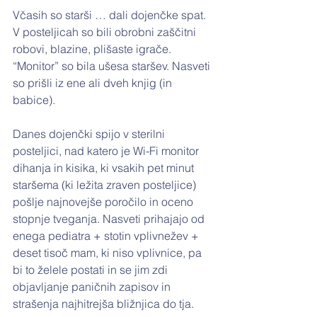
Včasih so starši … dali dojenčke spat. 
V posteljicah so bili obrobni zaščitni 
robovi, blazine, plišaste igrače. 
“Monitor” so bila ušesa staršev. Nasveti 
so prišli iz ene ali dveh knjig (in 
babice).
Danes dojenčki spijo v sterilni 
posteljici, nad katero je Wi-Fi monitor 
dihanja in kisika, ki vsakih pet minut 
staršema (ki ležita zraven posteljice) 
pošlje najnovejše poročilo in oceno 
stopnje tveganja. Nasveti prihajajo od 
enega pediatra + stotin vplivnežev + 
deset tisoč mam, ki niso vplivnice, pa 
bi to želele postati in se jim zdi 
objavljanje paničnih zapisov in 
strašenja najhitrejša bližnjica do tja.