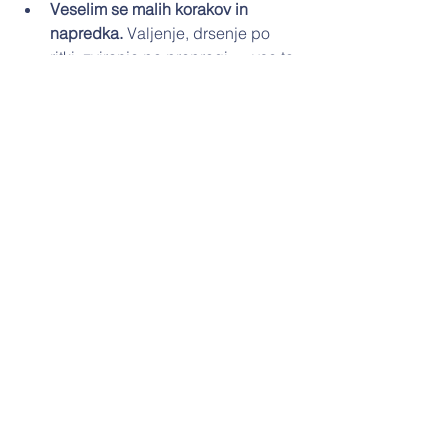
Veselim se malih korakov in 
napredka. 
Valjenje, drsenje po 
ritki, zviranje po preprogi — vse to 
so motorične veščine, ki jih 
starševski priročniki z razvojnimi 
mejniki običajno ne zajemajo, pa 
vsaka med njimi lahko pomeni 
korak naprej v otrokovem razvoju.
Uživam v miru, dokler traja. 
Ko se 
bo malček začel prosto gibati po 
hiši, tega miru kar nekaj časa ne 
bo več.
Ne spodbujam tekmovanj in se jih 
ne udeležujem. 
Če se pogovori 
med starši začnejo obračati v 
smer proti tekmovanju v 
doseganju razvojnih mejnikov, si 
mislim svoje in ne sodelujem.
Ohranjam veselje in zabavo. 
Čas, 