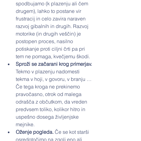
spodbujamo (k plazenju ali čem 
drugem), lahko to postane vir 
frustracij in celo zavira naraven 
razvoj gibalnih in drugih. Razvoj 
motorike (in drugih veščin) je 
postopen proces, nasilno 
potiskanje proti ciljni črti pa pri 
tem ne pomaga, kvečjemu škodi.
Sproži se začarani krog primerjav. 
Tekmo v plazenju nadomesti 
tekma v hoji, v govoru, v branju … 
Če tega kroga ne prekinemo 
pravočasno, otrok od malega 
odrašča z občutkom, da vreden 
predvsem toliko, kolikor hitro in 
uspešno dosega življenjske 
mejnike.
Oženje pogleda.
 Če se kot starši 
osredotočimo na zgolj eno ali 