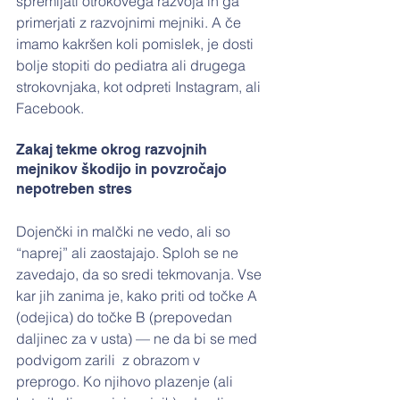
spremljati otrokovega razvoja in ga 
primerjati z razvojnimi mejniki. A če 
imamo kakršen koli pomislek, je dosti 
bolje stopiti do pediatra ali drugega 
strokovnjaka, kot odpreti Instagram, ali 
Facebook. 
Zakaj tekme okrog razvojnih 
mejnikov škodijo in povzročajo 
nepotreben stres
Dojenčki in malčki ne vedo, ali so 
“naprej” ali zaostajajo. Sploh se ne 
zavedajo, da so sredi tekmovanja. Vse 
kar jih zanima je, kako priti od točke A 
(odejica) do točke B (prepovedan 
daljinec za v usta) — ne da bi se med 
podvigom zarili  z obrazom v 
preprogo. Ko njihovo plazenje (ali 