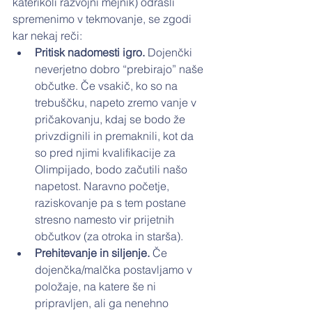
katerikoli razvojni mejnik) odrasli 
spremenimo v tekmovanje, se zgodi 
kar nekaj reči:
Pritisk nadomesti igro. 
Dojenčki 
neverjetno dobro “prebirajo” naše 
občutke. Če vsakič, ko so na 
trebuščku, napeto zremo vanje v 
pričakovanju, kdaj se bodo že 
privzdignili in premaknili, kot da 
so pred njimi kvalifikacije za 
Olimpijado, bodo začutili našo 
napetost. Naravno početje, 
raziskovanje pa s tem postane 
stresno namesto vir prijetnih 
občutkov (za otroka in starša).
Prehitevanje in siljenje. 
Če 
dojenčka/malčka postavljamo v 
položaje, na katere še ni 
pripravljen, ali ga nenehno 