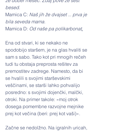
že dober mesec. Zdaj pove že šest 
besed.
Mamica C: 
Naš jih že dvajset ... prva je 
bila seveda mama.
Mamica D: 
Od naše pa polikarbonat
.
Ena od stvari, ki se nekako ne 
spodobijo staršem, je na glas hvaliti se 
sam s sabo. Tako kot pri mnogih rečeh 
tudi tu obstaja preprosta rešitev za 
premostitev zadrege. Namesto, da bi 
se hvalili s svojimi starševskimi 
veščinami, se starši lahko pohvalijo 
posredno: s svojimi dojenčki, malčki, 
otroki. Na primer takole: »moj otrok 
dosega pomembne razvojne mejnike 
prej kot večina (beri: prej kot vaši)«.
Začne se nedolžno. Na igralnih uricah, 