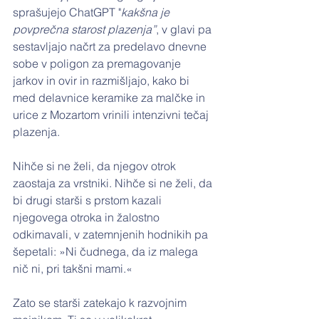
sprašujejo ChatGPT "
kakšna je 
povprečna starost plazenja”
, v glavi pa 
sestavljajo načrt za predelavo dnevne 
sobe v poligon za premagovanje 
jarkov in ovir in razmišljajo, kako bi 
med delavnice keramike za malčke in 
urice z Mozartom vrinili intenzivni tečaj 
plazenja.
Nihče si ne želi, da njegov otrok 
zaostaja za vrstniki. Nihče si ne želi, da 
bi drugi starši s prstom kazali 
njegovega otroka in žalostno 
odkimavali, v zatemnjenih hodnikih pa 
šepetali: »Ni čudnega, da iz malega 
nič ni, pri takšni mami.«
Zato se starši zatekajo k razvojnim 