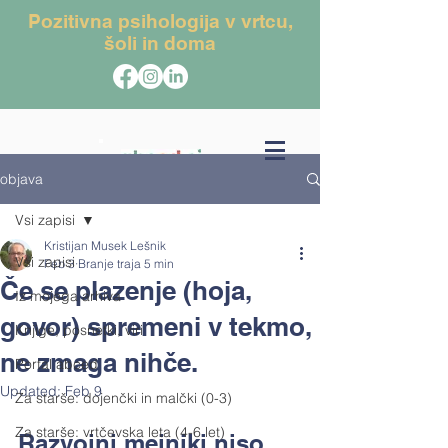
Pozitivna psihologija v vrtcu,
šoli in doma
objava
Vsi zapisi
Kristijan Musek Lešnik
Vsi zapisi
Feb 3
Branje traja 5 min
Če se plazenje (hoja,
Iz mojega arhiva
govor) spremeni v tekmo,
Knjige, posnetki, viri
ne zmaga nihče.
Portal abced
Updated:
Feb 9
Za starše: dojenčki in malčki (0-3)
Za starše: vrtčevska leta (4-6 let)
Razvojni mejniki niso 