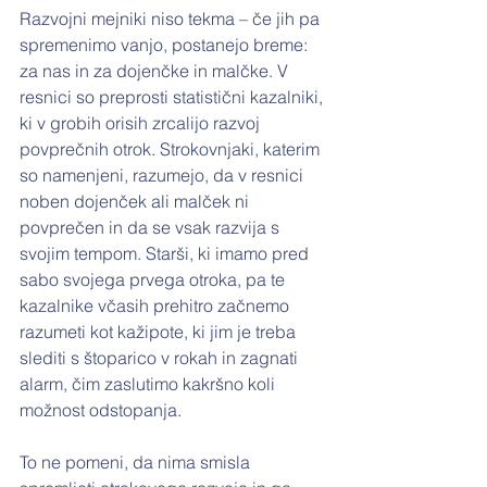
Razvojni mejniki niso tekma – če jih pa 
spremenimo vanjo, postanejo breme: 
za nas in za dojenčke in malčke. V 
resnici so preprosti statistični kazalniki, 
ki v grobih orisih zrcalijo razvoj 
povprečnih otrok. Strokovnjaki, katerim 
so namenjeni, razumejo, da v resnici 
noben dojenček ali malček ni 
povprečen in da se vsak razvija s 
svojim tempom. Starši, ki imamo pred 
sabo svojega prvega otroka, pa te 
kazalnike včasih prehitro začnemo 
razumeti kot kažipote, ki jim je treba 
slediti s štoparico v rokah in zagnati 
alarm, čim zaslutimo kakršno koli 
možnost odstopanja.
To ne pomeni, da nima smisla 