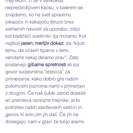
mejnikom. Ti se v velikokrat 
nepredvidljivem kaosu, v katerem se 
znajdemo, ko na svet spravimo 
jokajočo in kakajočo štruco brez 
slehernih navodil za uporabo, zdijo  
kot bleščeči svetilniki: tja moramo. Kot 
najbolj 
jasen, merljiv dokaz
, da “kljub 
temu, da včasih tipamo v temi, 
vendarle nekaj delamo prav”. Zato 
postanejo 
gibalne spretnosti
 ali pa 
govor svojevrstna “lestvica” za 
primerjanje, kako dobro gre našim 
potomcem (oziroma nam) v primerjavi 
z drugimi. Če naš ljubki zarod doseže 
ali prehiteva razvojne mejnike, je to 
potrditev naših starševskih veščin in 
genov, ki smo jim jih dali. Če jih ne 
dosegajo, nam v glavi že tulijo alarmi.