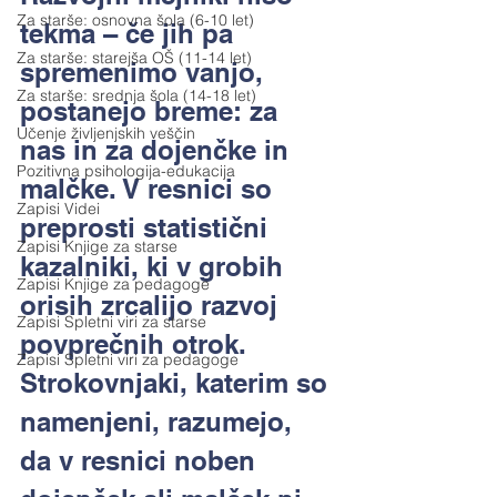
Za starše: osnovna šola (6-10 let)
tekma – če jih pa 
Za starše: starejša OŠ (11-14 let)
spremenimo vanjo, 
Za starše: srednja šola (14-18 let)
postanejo breme: za 
Učenje življenjskih veščin
nas in za dojenčke in 
Pozitivna psihologija-edukacija
malčke. V resnici so 
Zapisi Videi
preprosti statistični 
Zapisi Knjige za starse
kazalniki, ki v grobih 
Zapisi Knjige za pedagoge
orisih zrcalijo razvoj 
Zapisi Spletni viri za starse
povprečnih otrok. 
Zapisi Spletni viri za pedagoge
Strokovnjaki, katerim so 
namenjeni, razumejo, 
da v resnici noben 