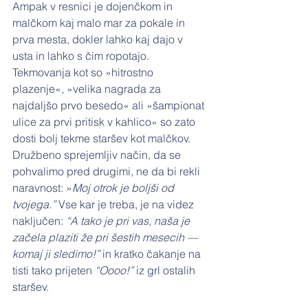
Ampak v resnici je dojenčkom in 
malčkom kaj malo mar za pokale in 
prva mesta, dokler lahko kaj dajo v 
usta in lahko s čim ropotajo. 
Tekmovanja kot so »hitrostno 
plazenje«, »velika nagrada za 
najdaljšo prvo besedo« ali »šampionat 
ulice za prvi pritisk v kahlico« so zato 
dosti bolj tekme staršev kot malčkov. 
Družbeno sprejemljiv način, da se 
pohvalimo pred drugimi, ne da bi rekli 
naravnost: »
Moj otrok je boljši od 
tvojega.”
 Vse kar je treba, je na videz 
naključen: 
“A tako je pri vas, naša je 
začela plaziti že pri šestih mesecih — 
komaj ji sledimo!”
 in kratko čakanje na 
tisti tako prijeten 
“Oooo!” 
iz grl ostalih 
staršev.