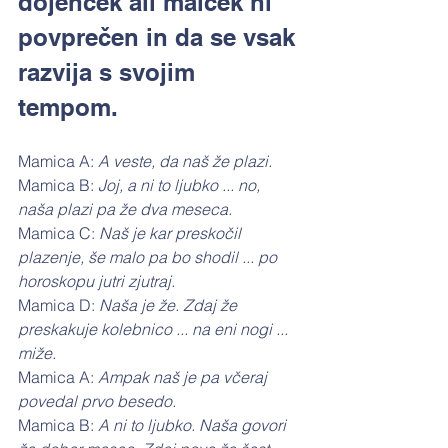
dojenček ali malček ni 
povprečen in da se vsak 
razvija s svojim 
tempom. 
Mamica A: 
A veste, da naš že plazi.
Mamica B: 
Joj, a ni to ljubko ... no, 
naša plazi pa že dva meseca.
Mamica C: 
Naš je kar preskočil 
plazenje, še malo pa bo shodil ... po 
horoskopu jutri zjutraj.
Mamica D: 
Naša je že. Zdaj že 
preskakuje kolebnico ... na eni nogi ... 
miže.
Mamica A: 
Ampak naš je pa včeraj 
povedal prvo besedo.
Mamica B: 
A ni to ljubko. Naša govori 