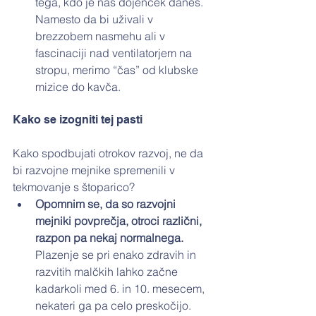
tega, kdo je naš dojenček danes. 
Namesto da bi uživali v 
brezzobem nasmehu ali v 
fascinaciji nad ventilatorjem na 
stropu, merimo “čas” od klubske 
mizice do kavča.
Kako se izogniti tej pasti
Kako spodbujati otrokov razvoj, ne da 
bi razvojne mejnike spremenili v 
tekmovanje s štoparico?
Opomnim se, da so razvojni 
mejniki povprečja, otroci različni, 
razpon pa nekaj normalnega. 
Plazenje se pri enako zdravih in 
razvitih malčkih lahko začne 
kadarkoli med 6. in 10. mesecem, 
nekateri ga pa celo preskočijo.