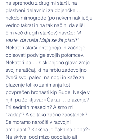
na sprehodu z drugimi starši, na 
glasbeni delavnici za dojenčke … 
nekdo mimogrede (po nekem naključju 
vedno takrat in na tak način, da sliši 
čim več drugih staršev) navrže: 
“A 
veste, da naša Maja se že plazi!”
Nekateri starši pritegnejo in začnejo 
opisovati podvige svojih potomcev.
Nekateri pa … s sklonjeno glavo zrejo 
svoj naraščaj, ki na hrbtu zadovoljno 
žveči svoj palec  na nogi in kaže za 
plazenje toliko zanimanja kot 
povprečen bronasti kip Bude. Nekje v 
njih pa že kljuva: »Čakaj … plazenje? 
Pri sedmih mesecih? A smo mi 
“zadaj”? A se tako začne zaostanek? 
Se moramo naročiti v razvojni 
ambulanti? Kakšna je čakalna doba?« 
Na skrivaj pod mizo googlajo ali 