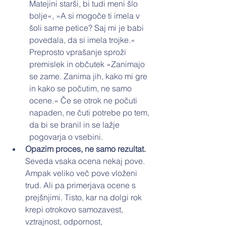
Matejini starši, bi tudi meni šlo 
bolje«, »A si mogoče ti imela v 
šoli same petice? Saj mi je babi 
povedala, da si imela trojke.«
Preprosto vprašanje sproži 
premislek in občutek »Zanimajo 
se zame. Zanima jih, kako mi gre 
in kako se počutim, ne samo 
ocene.« Če se otrok ne počuti 
napaden, ne čuti potrebe po tem, 
da bi se branil in se lažje 
pogovarja o vsebini.
Opazim proces, ne samo rezultat. 
Seveda vsaka ocena nekaj pove. 
Ampak veliko več pove vloženi 
trud. Ali pa primerjava ocene s 
prejšnjimi. Tisto, kar na dolgi rok 
krepi otrokovo samozavest, 
vztrajnost, odpornost, 