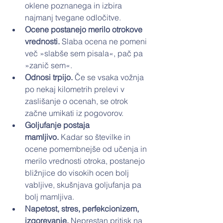
oklene poznanega in izbira 
najmanj tvegane odločitve.
Ocene postanejo merilo otrokove 
vrednosti.
 Slaba ocena ne pomeni 
več »slabše sem pisala«, pač pa 
»zanič sem«.
Odnosi trpijo.
 Če se vsaka vožnja 
po nekaj kilometrih prelevi v 
zaslišanje o ocenah, se otrok 
začne umikati iz pogovorov.
Goljufanje postaja 
mamljivo.
 Kadar so številke in 
ocene pomembnejše od učenja in 
merilo vrednosti otroka, postanejo 
bližnjice do visokih ocen bolj 
vabljive, skušnjava goljufanja pa 
bolj mamljiva.
Napetost, stres, perfekcionizem, 
izgorevanje.
 Neprestan pritisk na 