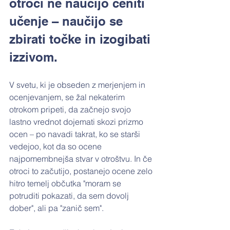
otroci ne naučijo ceniti 
učenje – naučijo se 
zbirati točke in izogibati 
izzivom. 
V svetu, ki je obseden z merjenjem in 
ocenjevanjem, se žal nekaterim 
otrokom pripeti, da začnejo svojo 
lastno vrednot dojemati skozi prizmo 
ocen – po navadi takrat, ko se starši 
vedejoo, kot da so ocene 
najpomembnejša stvar v otroštvu. In če 
otroci to začutijo, postanejo ocene zelo 
hitro temelj občutka "moram se 
potruditi pokazati, da sem dovolj 
dober", ali pa "zanič sem".