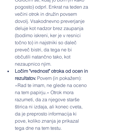
pogosto) odprl. Enkrat na teden za 
večini otrok in družin povsem 
dovolj. Vsakodnevno preverjanje 
deluje kot nadzor brez zaupanja 
(bodimo iskreni, ker je v resnici 
točno to) in najstniki so daleč 
preveč bistri, da tega ne bi 
občutili natančno tako, kot 
nezaupnico njim.
Ločim "vrednost" otroka od ocen in 
rezultatov. 
Povem (in pokažem): 
»Rad te imam, ne glede na oceno 
na tem papirju.« Otrok mora 
razumeti, da za njegove starše 
štirica ni izdaja, ali konec cveta, 
da je preprosto informacija ki 
pove, koliko znanja je prikazal 
tega dne na tem testu.