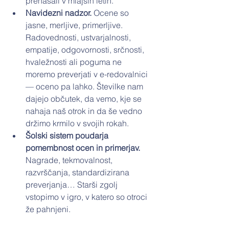
prenašali v mlajših letih.
Navidezni nadzor. 
Ocene so 
jasne, merljive, primerljive. 
Radovednosti, ustvarjalnosti, 
empatije, odgovornosti, srčnosti, 
hvaležnosti ali poguma ne 
moremo preverjati v e-redovalnici 
— oceno pa lahko. Številke nam 
dajejo občutek, da vemo, kje se 
nahaja naš otrok in da še vedno 
držimo krmilo v svojih rokah.
Šolski sistem poudarja 
pomembnost ocen in primerjav. 
Nagrade, tekmovalnost, 
razvrščanja, standardizirana 
preverjanja… Starši zgolj 
vstopimo v igro, v katero so otroci 
že pahnjeni.