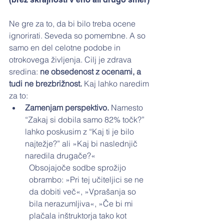
Ne gre za to, da bi bilo treba ocene 
ignorirati. Seveda so pomembne. A so 
samo en del celotne podobe in 
otrokovega življenja. Cilj je zdrava 
sredina: 
ne obsedenost z ocenami, a 
tudi ne brezbrižnost. 
Kaj lahko naredim 
za to:
Zamenjam perspektivo. 
Namesto 
“Zakaj si dobila samo 82% točk?” 
lahko poskusim z “Kaj ti je bilo 
najtežje?” ali »Kaj bi naslednjič 
naredila drugače?«
Obsojajoče sodbe sprožijo 
obrambo: »Pri tej učiteljici se ne 
da dobiti več«, »Vprašanja so 
bila nerazumljiva«, »Če bi mi 
plačala inštruktorja tako kot 