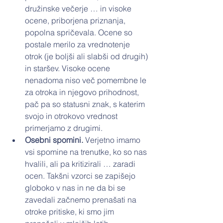
družinske večerje … in visoke 
ocene, priborjena priznanja, 
popolna spričevala. Ocene so 
postale merilo za vrednotenje 
otrok (je boljši ali slabši od drugih) 
in staršev. Visoke ocene 
nenadoma niso več pomembne le 
za otroka in njegovo prihodnost, 
pač pa so statusni znak, s katerim 
svojo in otrokovo vrednost 
primerjamo z drugimi.
Osebni spomini. 
Verjetno imamo 
vsi spomine na trenutke, ko so nas 
hvalili, ali pa kritizirali … zaradi 
ocen. Takšni vzorci se zapišejo 
globoko v nas in ne da bi se 
zavedali začnemo prenašati na 
otroke pritiske, ki smo jim 