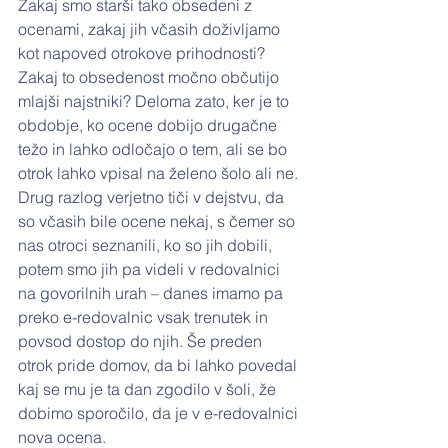
Zakaj smo starši tako obsedeni z 
ocenami, zakaj jih včasih doživljamo 
kot napoved otrokove prihodnosti? 
Zakaj to obsedenost močno občutijo 
mlajši najstniki? Deloma zato, ker je to 
obdobje, ko ocene dobijo drugačne 
težo in lahko odločajo o tem, ali se bo 
otrok lahko vpisal na želeno šolo ali ne. 
Drug razlog verjetno tiči v dejstvu, da 
so včasih bile ocene nekaj, s čemer so 
nas otroci seznanili, ko so jih dobili, 
potem smo jih pa videli v redovalnici 
na govorilnih urah – danes imamo pa 
preko e-redovalnic vsak trenutek in 
povsod dostop do njih. Še preden 
otrok pride domov, da bi lahko povedal 
kaj se mu je ta dan zgodilo v šoli, že 
dobimo sporočilo, da je v e-redovalnici 
nova ocena.