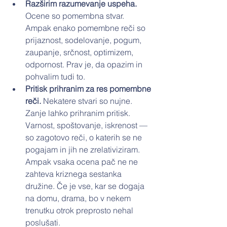
Razširim razumevanje uspeha. 
Ocene so pomembna stvar. 
Ampak enako pomembne reči so 
prijaznost, sodelovanje, pogum, 
zaupanje, srčnost, optimizem, 
odpornost. Prav je, da opazim in 
pohvalim tudi to.
Pritisk prihranim za res pomembne 
reči. 
Nekatere stvari so nujne. 
Zanje lahko prihranim pritisk. 
Varnost, spoštovanje, iskrenost — 
so zagotovo reči, o katerih se ne 
pogajam in jih ne zrelativiziram. 
Ampak vsaka ocena pač ne ne 
zahteva kriznega sestanka 
družine. Če je vse, kar se dogaja 
na domu, drama, bo v nekem 
trenutku otrok preprosto nehal 
poslušati.