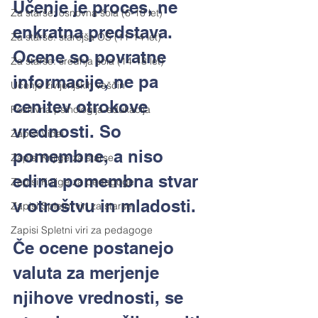
Učenje je proces, ne 
Za starše: osnovna šola (6-10 let)
enkratna predstava. 
Za starše: starejša OŠ (11-14 let)
Ocene so povratne 
Za starše: srednja šola (14-18 let)
informacije, ne pa 
Učenje življenjskih veščin
cenitev otrokove 
Pozitivna psihologija-edukacija
vrednosti. So 
Zapisi Videi
pomembne, a niso 
Zapisi Knjige za starse
edina pomembna stvar 
Zapisi Knjige za pedagoge
v otroštvu in mladosti. 
Zapisi Spletni viri za starse
Zapisi Spletni viri za pedagoge
Če ocene postanejo 
valuta za merjenje 
njihove vrednosti, se 