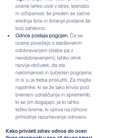
ocene lahko vodi v stres, tesnobo 
in izčrpanost; še preden se začne 
srednja šola in šolanje postane še 
bolj zahtevno.
Odnos postaja pogojen.
 Če se 
ocene povežejo s starševskim 
odobravanjem (slabe pa z 
neodobravanjem), lahko otrok 
razvije občutek, da sta 
naklonjenost in ljubezen pogojena 
in si ju je treba prislužiti. Za mlajše 
najstnike, ki se že tako krivijo pod 
bremeni odraščanja in sprememb, 
ki se jim dogajajo, je to lahko 
težko breme, ki vpliva na njihovo 
prihodnje razumevanje odnosov.
Kako privzeti zdrav odnos do ocen 
(brez skrajnosti v eno ali drugo smer)