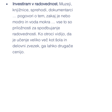
Investiram v radovednost. 
Muzeji, 
knjižnice, sprehodi, dokumentarci 
… pogovori o tem, zakaj je nebo 
modro in voda mokra … vse to so 
priložnosti za spodbujanje 
radovednosti. Ko otroci vidijo, da 
je učenje veliko več kot šola in 
delovni zvezek, ga lahko drugače 
cenijo.
Napake, ki se jim velja izogniti:
vsako oceno doživeti in 
komentirati dramatično, kot 
“sodbo” o otrokovi prihodnosti,
primerjati otroka s sorojenci, 
sorodniki, sosedi, ali komer koli 
drugim,
nagraditi le odlične ocene in ob 
tem spregledati otrokov napredek 