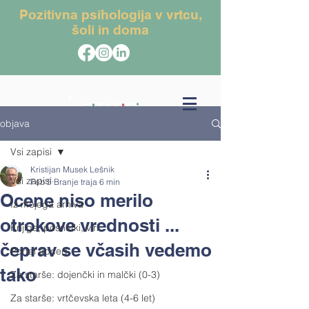
Pozitivna psihologija v vrtcu,
šoli in doma
objava
Vsi zapisi
Kristijan Musek Lešnik
Vsi zapisi
Feb 5
Branje traja 6 min
Ocene niso merilo
Iz mojega arhiva
otrokove vrednosti ...
Knjige, posnetki, viri
čeprav se včasih vedemo
Portal abced
tako
Za starše: dojenčki in malčki (0-3)
Za starše: vrtčevska leta (4-6 let)