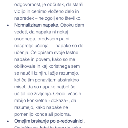
odgovornost, je občutek, da starši 
vidijo in cenimo vloženo delo in 
napredek – ne zgolj eno številko.
Normaliziram napake. 
Otroku dam 
vedeti, da napaka ni nekaj 
usodnega, predvsem pa ni 
nasprotje učenja — napake so del 
učenja. Če opišem svoje lastne 
napake in povem, kako so me 
oblikovale in kaj koristnega sem 
se naučil iz njih, lažje razumejo, 
kot če jim ponavljam abstraktno 
misel, da so napake najboljše 
učiteljice življenja. Otroci  včasih 
rabijo konkretne »dokaza«, da 
razumejo, kako napake ne 
pomenijo konca ali poloma.
Omejim brskanje po e-redovalnici. 
Odločim se, kdaj jo bom (in kako 