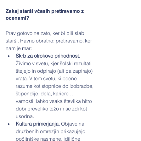
Zakaj starši včasih pretiravamo z 
ocenami?
Prav gotovo ne zato, ker bi bili slabi 
starši. Ravno obratno: pretiravamo, ker 
nam je mar:
Skrb za otrokovo prihodnost. 
Živimo v svetu, kjer šolski rezultati 
štejejo in odpirajo (ali pa zapirajo) 
vrata. V tem svetu, ki ocene 
razume kot stopnice do izobrazbe, 
štipendije, dela, kariere … 
varnosti, lahko vsaka številka hitro 
dobi preveliko težo in se zdi kot 
usodna.
Kultura primerjanja. 
Objave na 
družbenih omrežjih prikazujejo 
počitniške nasmehe, idilične 