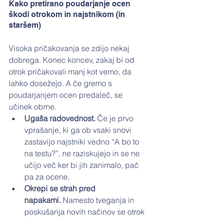
Kako pretirano poudarjanje ocen 
škodi otrokom in najstnikom (in 
staršem)
Visoka pričakovanja se zdijo nekaj 
dobrega. Konec koncev, zakaj bi od 
otrok pričakovali manj kot vemo, da 
lahko dosežejo. A če gremo s 
poudarjanjem ocen predaleč, se 
učinek obrne.
Ugaša radovednost.
 Če je prvo 
vprašanje, ki ga ob vsaki snovi 
zastavijo najstniki vedno “A bo to 
na testu?”, ne raziskujejo in se ne 
učijo več ker bi jih zanimalo, pač 
pa za ocene.
Okrepi se strah pred 
napakami.
 Namesto tveganja in 
poskušanja novih načinov se otrok 